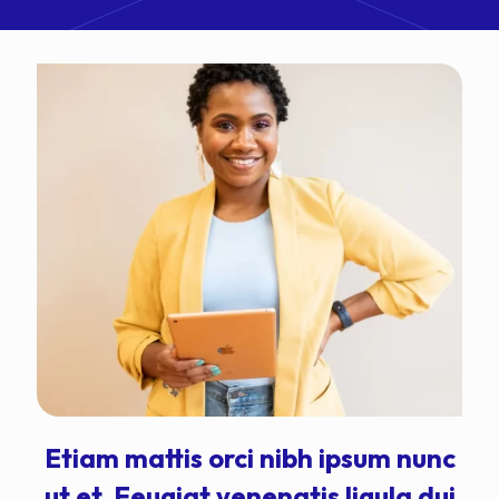
Etiam mattis orci nibh ipsum nunc
ut et. Feugiat venenatis ligula dui