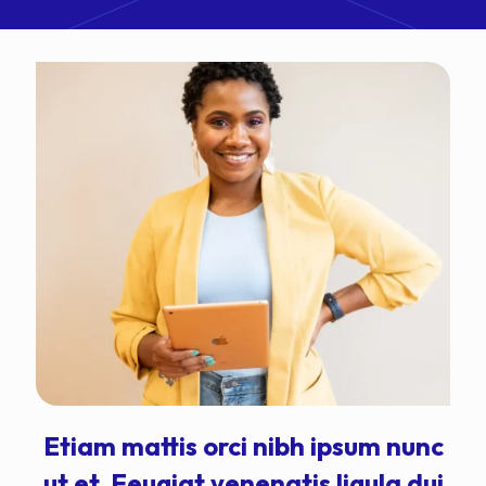
Etiam mattis orci nibh ipsum nunc
ut et. Feugiat venenatis ligula dui